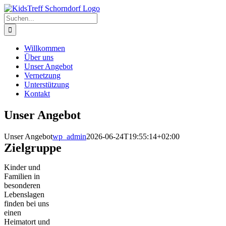
Zum
Inhalt
Suche
springen
nach:
Willkommen
Über uns
Unser Angebot
Vernetzung
Unterstützung
Kontakt
Unser Angebot
Unser Angebot
wp_admin
2026-06-24T19:55:14+02:00
Zielgruppe
Kinder und
Familien in
besonderen
Lebenslagen
finden bei uns
einen
Heimatort und